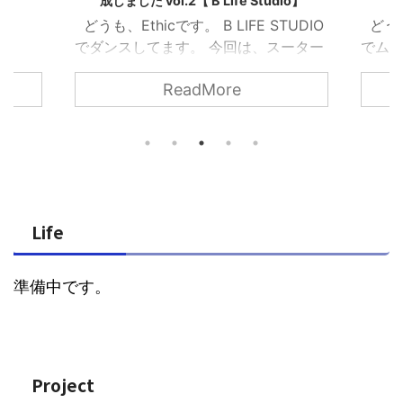
io】
宿について【ダンススタジオ】
UDIO
どうも、Ethicです。 B LIFE STUDIO
どうも、
ーター
でムキムキしてます
Kayopi合宿の
で、オ
とめてい
詳細についてまとめていきます。
Fre
ReadMore
ーター
Ethic 【横浜・中山駅】B Life
件につ
ロジェ
StudioのKayopi合宿について【ダンス
Par
スタジオ】 2024年の３月にB LIFE
の提供
O3 支援
STUDIOで初めての合宿を開催しまし
Cont
使うの
た。 詳しい記事は以下の通りです。
Part
み5 【横
前回の合宿からもう半年ほど経ちまし
Stud
ィング
た。 時間の流れは早いですね。 今
Loc
Life
..
...
1.1.2
準備中です。
Project