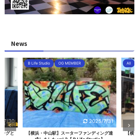
News
All
B Life Studio
All
5/7/31
2024/9/4
ィング達
【横浜・中山駅】B Life StudioのKayopi合
【横浜