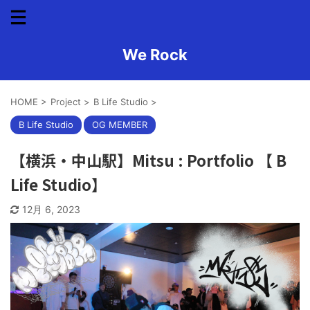
We Rock
HOME
>
Project
>
B Life Studio
>
B Life Studio
OG MEMBER
【横浜・中山駅】Mitsu : Portfolio 【 B
Life Studio】
12月 6, 2023