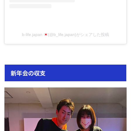
b-life.japan
(@b_life.japan)がシェアした投稿
新年会の収支