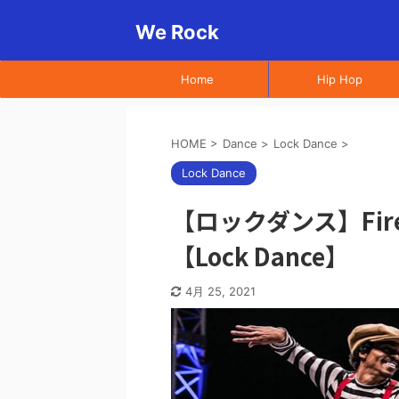
We Rock
Home
Hip Hop
HOME
>
Dance
>
Lock Dance
>
Lock Dance
【ロックダンス】Fir
【Lock Dance】
4月 25, 2021