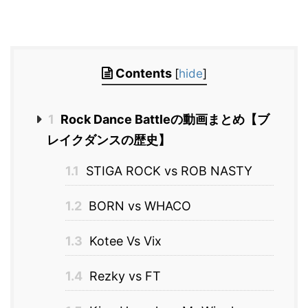
Contents
[
hide
]
1
Rock Dance Battleの動画まとめ【ブ
レイクダンスの歴史】
1.1
STIGA ROCK vs ROB NASTY
1.2
BORN vs WHACO
1.3
Kotee Vs Vix
1.4
Rezky vs FT