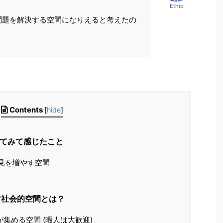
Ethic
問題を解決する空間になりえると考えたの
Contents
[
hide
]
てみて感じたこと
知見を増やす空間
目指す社会的空間とは？
集める空間 (暇人は大歓迎)