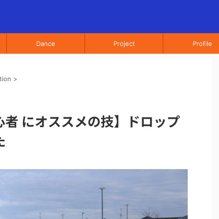
Dance
Project
Profile
tion
>
心者 にオススメの技】ドロップ
た