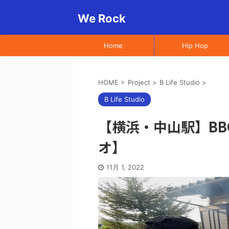
We Rock
Home
Hip Hop
HOME
>
Project
>
B Life Studio
>
B Life Studio
【横浜・中山駅】B
オ】
11月 1, 2022